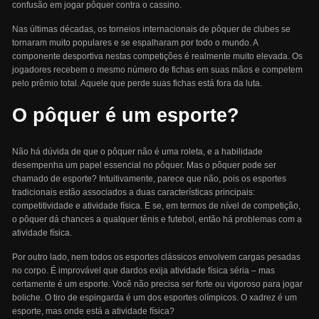
confusão em jogar pôquer contra o cassino.
Nas últimas décadas, os torneios internacionais de pôquer de clubes se
tornaram muito populares e se espalharam por todo o mundo. A
componente desportiva nestas competições é realmente muito elevada. Os
jogadores recebem o mesmo número de fichas em suas mãos e competem
pelo prêmio total. Aquele que perde suas fichas está fora da luta.
O pôquer é um esporte?
Não há dúvida de que o pôquer não é uma roleta, e a habilidade
desempenha um papel essencial no pôquer. Mas o pôquer pode ser
chamado de esporte? Intuitivamente, parece que não, pois os esportes
tradicionais estão associados a duas características principais:
competitividade e atividade física. E se, em termos de nível de competição,
o pôquer dá chances a qualquer tênis e futebol, então há problemas com a
atividade física.
Por outro lado, nem todos os esportes clássicos envolvem cargas pesadas
no corpo. É improvável que dardos exija atividade física séria – mas
certamente é um esporte. Você não precisa ser forte ou vigoroso para jogar
boliche. O tiro de espingarda é um dos esportes olímpicos. O xadrez é um
esporte, mas onde está a atividade física?