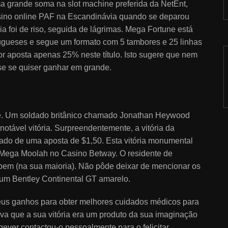
 grande soma na slot machine preferida da NetEnt,
asino online PAF na Escandinávia quando se deparou
a foi de riso, seguida de lágrimas. Mega Fortune está
tugueses e segue um formato com 5 tambores e 25 linhas
r aposta apenas 25% neste título. Isto sugere que nem
se se quiser ganhar em grande.
nte. Um soldado britânico chamado Jonathan Heywood
otável vitória. Surpreendentemente, a vitória da
ltado de uma aposta de $1,50. Esta vitória monumental
Mega Moolah no Casino Betway. O residente de
bem (na sua maioria). Não pôde deixar de mencionar os
r um Bentley Continental GT amarelo.
seus ganhos para obter melhores cuidados médicos para
a que a sua vitória era um produto da sua imaginação
ver contactou-o pessoalmente para o felicitar.