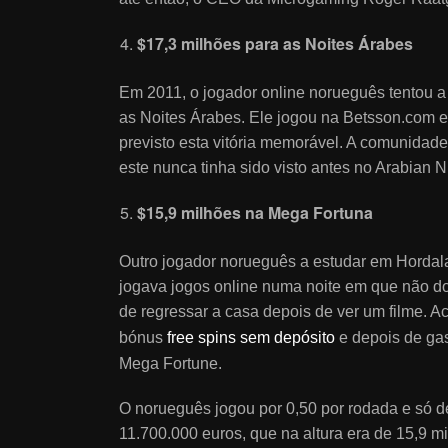
$17,3 milhões para as Noites Árabes
Em 2011, o jogador online norueguês tentou a 
as Noites Árabes. Ele jogou na Betsson.com 
previsto esta vitória memorável. A comunidad
este nunca tinha sido visto antes no Arabian N
$15,9 milhões na Mega Fortuna
Outro jogador norueguês a estudar em Hordal
jogava jogos online numa noite em que não do
de regressar a casa depois de ver um filme. A
bónus
free spins sem depósito
e depois de gas
Mega Fortune.
O norueguês jogou por 0,50 por rodada e só d
11.700.000 euros, que na altura era de 15,9 m