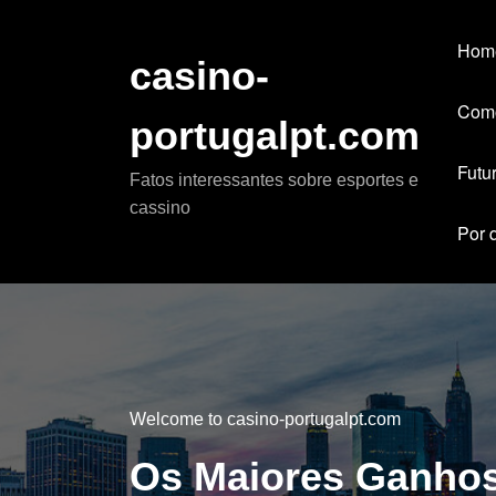
Skip
to
Hom
casino-
content
Como
portugalpt.com
Futu
Fatos interessantes sobre esportes e
cassino
Por 
Welcome to casino-portugalpt.com
Os Maiores Ganhos