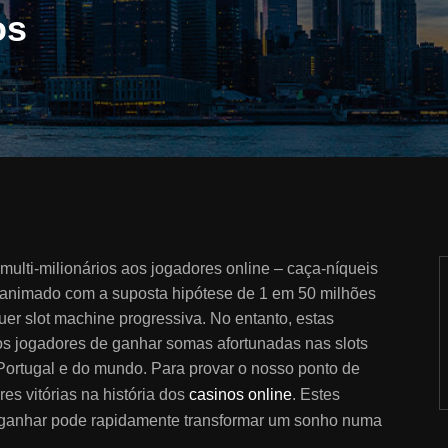
os
multi-milionários aos jogadores online – caça-níqueis
 desanimado com a suposta hipótese de 1 em 50 milhões
er slot machine progressiva. No entanto, estas
os jogadores de ganhar somas afortunadas nas slots
Portugal e do mundo. Para provar o nosso ponto de
es vitórias na história dos
casinos online
. Estes
e ganhar pode rapidamente transformar um sonho numa