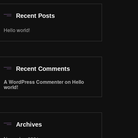
Recent Posts
Hello world!
Recent Comments
A WordPress Commenter
on
Hello
world!
Archives